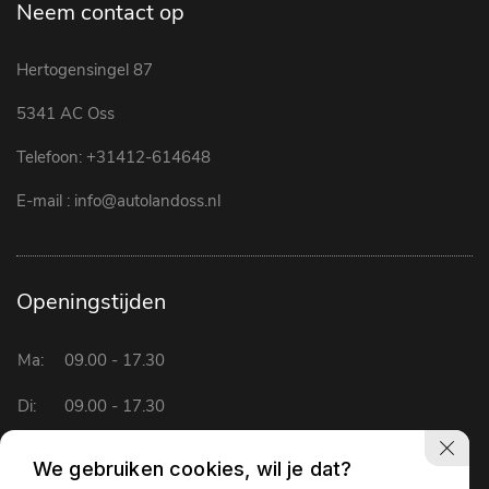
Neem contact op
Hertogensingel 87
5341 AC Oss
Telefoon:
+31412-614648
E-mail :
info@autolandoss.nl
Openingstijden
Ma:
09.00 - 17.30
Di:
09.00 - 17.30
Wo:
09.00 - 17.30
We gebruiken cookies, wil je dat?