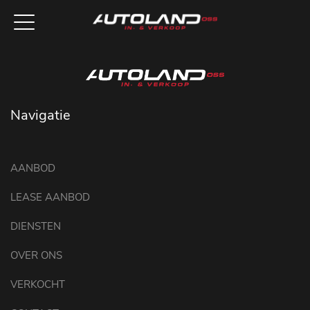
Navigatie
AANBOD
LEASE AANBOD
DIENSTEN
OVER ONS
VERKOCHT